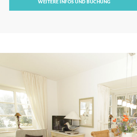
F
WEITERE INFOS UND BUCHUNG
E
R
I
E
N