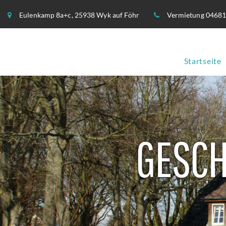
S
Eulenkamp 8a+c, 25938 Wyk auf Föhr
Vermietung 04681
k
i
p
t
Startseite
o
c
o
F
n
t
e
E
n
GESC
t
R
I