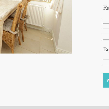
Ra
Be
W