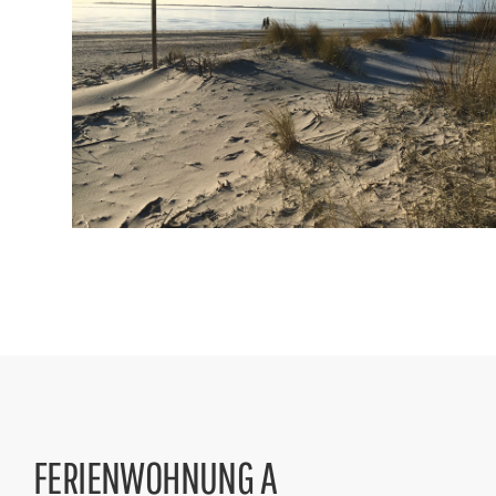
N
U
N
G
A
U
FERIENWOHNUNG A