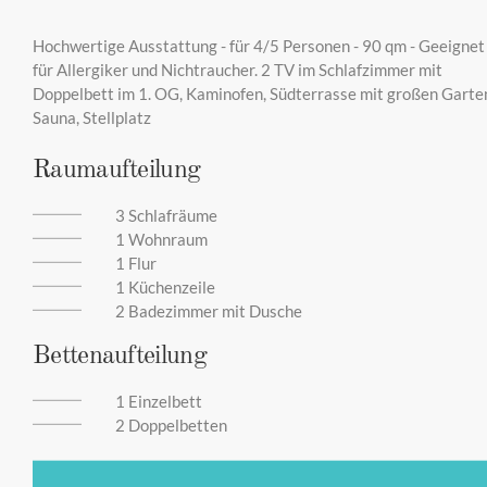
F
Hochwertige Ausstattung - für 4/5 Personen - 90 qm - Geeignet
F
für Allergiker und Nichtraucher. 2 TV im Schlafzimmer mit
Doppelbett im 1. OG, Kaminofen, Südterrasse mit großen Garte
Sauna, Stellplatz
Ö
Raumaufteilung
3 Schlafräume
H
1 Wohnraum
1 Flur
1 Küchenzeile
2 Badezimmer mit Dusche
R
Bettenaufteilung
-
1 Einzelbett
2 Doppelbetten