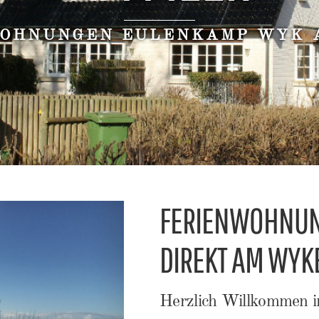
OHNUNGEN EULENKAMP WYK 
FERIENWOHNUNG
DIREKT AM WYK
Herzlich Willkommen i