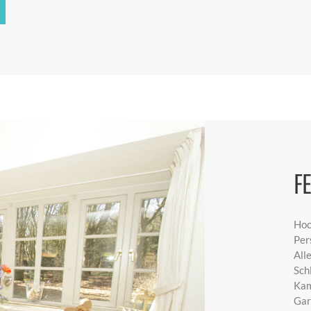
F
Hoc
Per
All
Sch
Kam
Gar