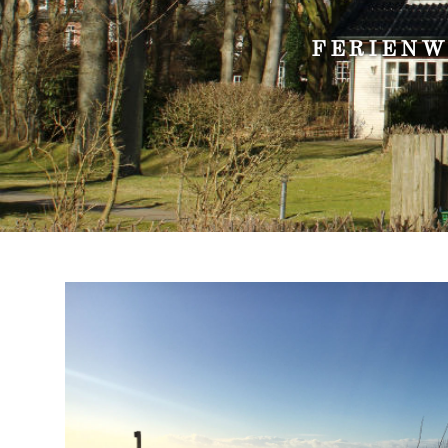
E
FERIENW
N
W
O
H