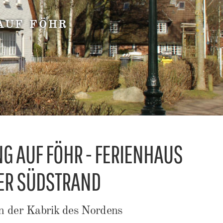
AUF FÖHR
 AUF FÖHR - FERIENHAUS
ER SÜDSTRAND
n der Kabrik des Nordens