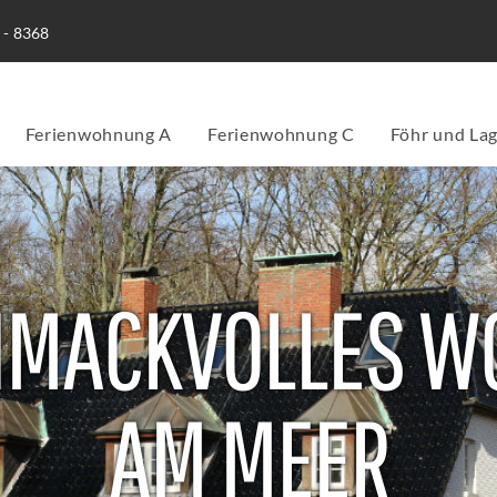
 - 8368
Ferienwohnung A
Ferienwohnung C
Föhr und La
HMACKVOLLES W
AM MEER