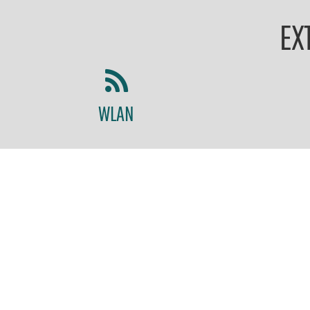
R
EX
E
WLAN
K
T
A
M