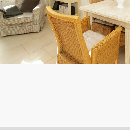
H
A
U
S
D
I